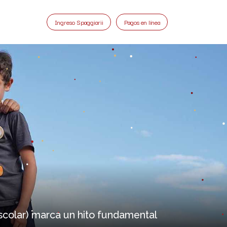
Ingreso Spaggiarii
Pagos en línea
eescolar) marca un hito fundamental