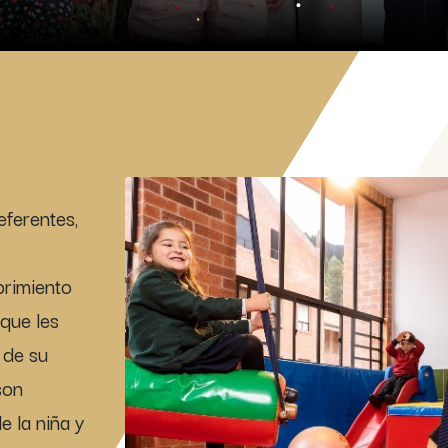
eferentes,
rimiento
que les
 de su
son
e la niña y