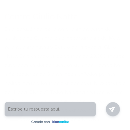
Centro Giulio Natta
En el corazón de los llanos orientales, cerca del
municipio de Cumaral en el departamento del Meta,
se encuentra nuestro Centro de innovación Giulio
Natta. Este espacio único de más de 20.000 metros
cuadrados es donde nuestros alumnos – desde los
más pequeños de 3 años, acompañados por sus
padres, hasta a los más grandes viven la experiencia
de “Hacer Ciencia”. Todos los experimentos hechos
en Bogotá allí encuentran su terreno de recolección
de datos, de experiencia de campo, posible sólo en
el contexto natural de los llanos orientales.